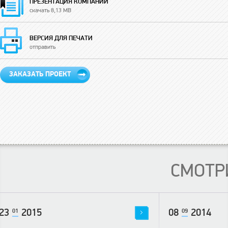
ПРЕЗЕНТАЦИЯ КОМПАНИИ
скачать 8,13 MB
ВЕРСИЯ ДЛЯ ПЕЧАТИ
отправить
ЗАКАЗАТЬ ПРОЕКТ
СМОТР
23
01
2015
08
09
2014