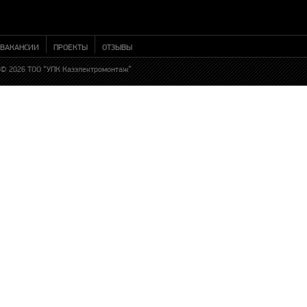
ВАКАНСИИ
ПРОЕКТЫ
ОТЗЫВЫ
© 2026 ТОО “УПК Казэлектромонтаж”