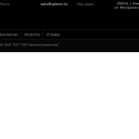
050016, г Ал
Почта
sales@upkkem.kz
Наш адрес
ул. Мусорского
ВАКАНСИИ
ПРОЕКТЫ
ОТЗЫВЫ
© 2026 ТОО “УПК Казэлектромонтаж”