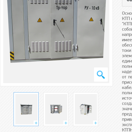
О
Осно
КТП 
"КТП
соб
напр
имее
обес
токи
элем
един
полн
наде
от п
прис
кабе
полн
исто
соз
знач
пред
прив
эксп
КТПН