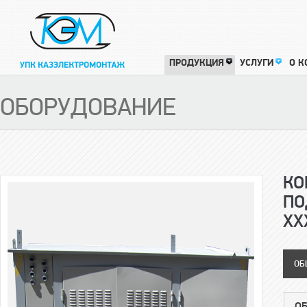
ПРОДУКЦИЯ
УСЛУГИ
О 
ОБОРУДОВАНИЕ
КО
ПО
ХХ
ОБ