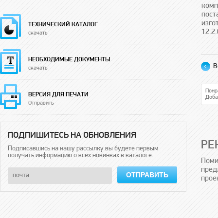
ком
пос
изго
ТЕХНИЧЕСКИЙ КАТАЛОГ
12.2.
скачать
НЕОБХОДИМЫЕ ДОКУМЕНТЫ
В
скачать
Понр
ВЕРСИЯ ДЛЯ ПЕЧАТИ
Доба
Отправить
ПОДПИШИТЕСЬ НА ОБНОВЛЕНИЯ
РЕ
Подписавшись на нашу рассылку вы будете первым
получать информацию о всех новинках в каталоге.
Поми
пред
ОТПРАВИТЬ
прое