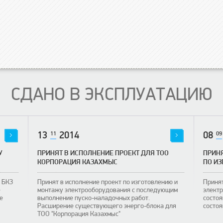
СДАНО В ЭКСПЛУАТАЦИЮ
13
11
2014
08
09
У
ПРИНЯТ В ИСПОЛНЕНИЕ ПРОЕКТ ДЛЯ ТОО
ПРИНЯ
КОРПОРАЦИЯ КАЗАХМЫС
ПО ИЗ
а БКЗ
Принят в исполнение проект по изготовлению и
Принят
е
монтажу электрооборудования с последующим
электр
е
выполнение пуско-наладочных работ.
состоя
Расширение существующего энерго-блока для
состо
ТОО "Корпорация Казахмыс"