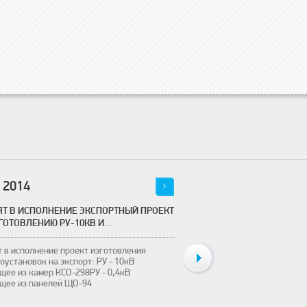
2014
11
08
2014
Т В ИСПОЛНЕНИЕ ЭКСПОРТНЫЙ ПРОЕКТ
ПРИНЯТ В ИСПОЛНЕНИЕ
ГОТОВЛЕНИЮ РУ-10КВ И...
ИЗГОТОВЛЕНИЮ 2Х ПОДС
 в исполнение проект изготовления
Принят в исполнение прое
оустановок на экспорт: РУ - 10кВ
питающих подстанций 2хТ
щее из камер КСО-298РУ - 0,4кВ
строящегося торгового ц
ящее из панелей ЩО-94
центре южной столицы.