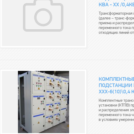
КВА - ХХ /0,4К
Трансформаторная п
(далее – транс-фор
приема и распредел
переменного тока 
отходящих линий от
КОМПЛЕКТНЫ
ПОДСТАНЦИИ 
ХХХ-6(10)\0,4 
Комплектные транс
установки (КТПВ) 
и распределения эл
переменного тока ч
в условиях умеренно