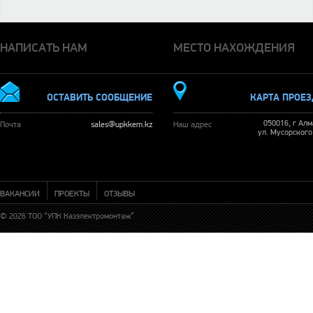
НАПИСАТЬ НАМ
МЕСТО НАХОЖДЕНИЯ
ОСТАВИТЬ СООБЩЕНИЕ
КАРТА ПРОЕ
050016, г Ал
Почта
sales@upkkem.kz
Наш адрес
ул. Мусорского
ВАКАНСИИ
ПРОЕКТЫ
ОТЗЫВЫ
© 2026 ТОО “УПК Казэлектромонтаж”